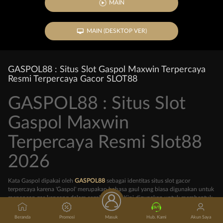
MAIN
MAIN (DESKTOP VER)
GASPOL88 : Situs Slot Gaspol Maxwin Terpercaya
Resmi Terpercaya Gacor SLOT88
GASPOL88 : Situs Slot
Gaspol Maxwin
Terpercaya Resmi Slot88
2026
Kata Gaspol dipakai oleh
GASPOL88
sebagai identitas situs slot gacor
terpercaya karena 'Gaspol' merupakan bahasa gaul yang biasa digunakan untuk
menancap gas kencang dalam segala usaha. Kini digunakan untuk membentuk
komunitas slot yang penuh semangat dalam mencari kemenangan gacor
maxwin di gemuruh dunia slot.
Beranda
Promosi
Masuk
Hub. Kami
Akun Saya