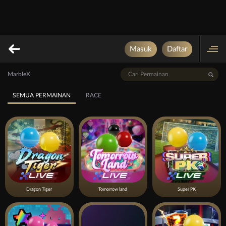
Masuk
Daftar
MarbleX
SEMUA PERMAINAN
RACE
Dragon Tiger
Tomorrow land
Super PK