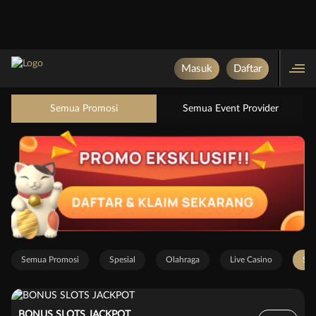
Masuk
Daftar
Semua Promosi
Semua Event Provider
Semua Promosi
Spesial
Olahraga
Live Casino
Slo
BONUS SLOTS JACKPOT