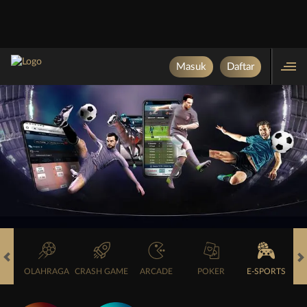
Masuk
Daftar
L
OLAHRAGA
CRASH GAME
ARCADE
POKER
E-SPORTS