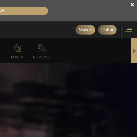
×
UH
Masuk
Daftar
POKER
E-SPORTS