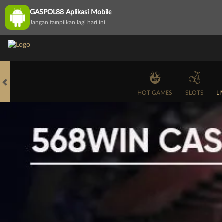
GASPOL88 Aplikasi Mobile
Jangan tampilkan lagi hari ini
HOT GAMES
SLOTS
L