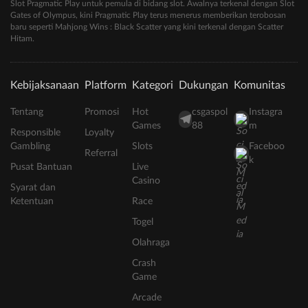
Slot Pragmatic Play untuk pemula di bidang slot. Awalnya terkenal dengan Slot
Gates of Olympus, kini Pragmatic Play terus menerus memberikan terobosan
baru seperti Mahjong Wins : Black Scatter yang kini terkenal dengan Scatter
Hitam.
Kebijaksanaan
Platform
Kategori
Dukungan
Komunitas
Tentang
Promosi
Hot
csgaspol
Instagra
Games
88
m
Responsible
Loyalty
Gambling
Slots
Faceboo
Referral
k
Pusat Bantuan
Live
Casino
Syarat dan
Ketentuan
Race
Togel
Olahraga
Crash
Game
Arcade