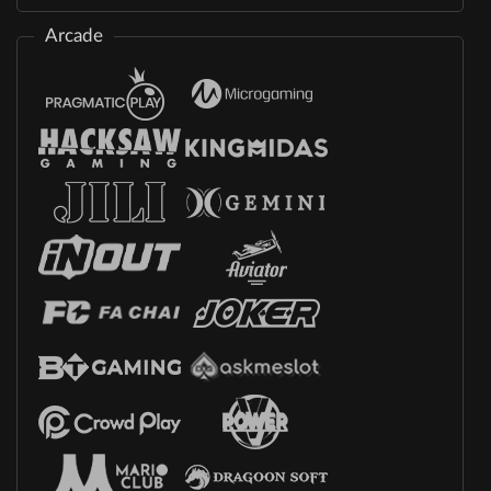
Arcade