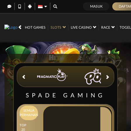
MASUK
DAFTA
IDR
12,693,075,
HOT GAMES
SLOTS
LIVE CASINO
RACE
TOGE
SPADE GAMING
SEMUA
PERMAINAN
TOP
20