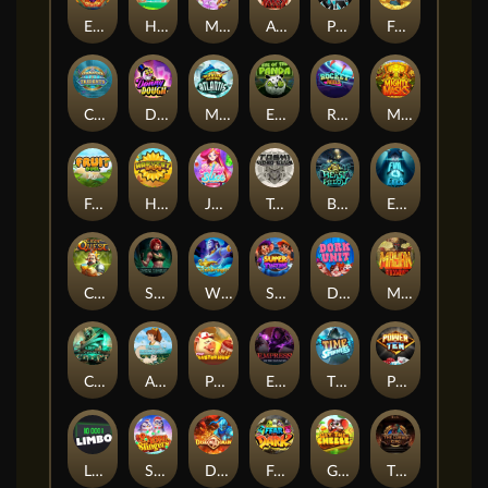
Eye of Medusa
Hop'n'Pop
Munchy Milo
ARMY OF ARES
Pray for Three
Frank's Farm
Commander of Tridents
DONNY DOUGH
Marlin Masters Atlantis
Eye of the Panda
Rocket Reels
Mighty Masks
Fruit Duel
Harvest Wilds
Jelly Slice
Toshi Video Club
Beast Below
Evil Eyes
Cash Quest
Shadow Treasure
Wishbringer
Super Twins
Dork Unit
Mayan Stackways
Cursed Crypt
Aiko and the Wind Spirit
Piggy Cluster Hunt
Empress of the Shadows
Time Spinners
Power of 10
Limbo
Snow Slingers
Dragon’s Domain
Fear the Dark
Get The Cheese
The Cursed King