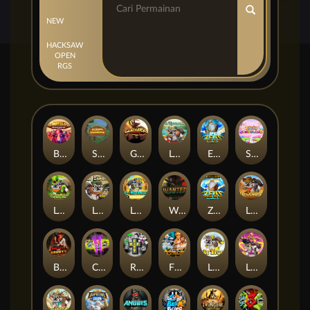
NEW
HACKSAW
OPEN
RGS
Buffalo Stack'n'Sync
Sleepy Grandpa
Gladiator Legends
Le Fisherman
Epic Ze Zeus
Sticky Candyland
Le Prechaun
Le Bandit
Le Pharaoh
Wanted Dead or a Wild
Ze Zeus
LE COWBOY
BULLETS AND BOUNTY
Chaos Crew 2
RIP City
Fist Of Destruction
LE ZEUS
LE KING