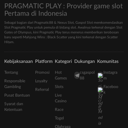
PRAGMATIC PLAY : Provider game slot
Pertama di Indonesia
Sebagai bagian dari Pragmatic88 & Nexus Slot, Gaspol Slot merekomendasikan
Slot Pragmatic Play untuk pemula di bidang slot. Awalnya terkenal dengan Slot
Gates of Olympus, kini Pragmatic Play terus menerus memberikan terobosan
baru seperti Mahjong Wins : Black Scatter yang kini terkenal dengan Scatter
Hitam.
Kebijaksanaan
Platform
Kategori
Dukungan
Komunitas
Tentang
Promosi
Hot
csgaspol
Instagra
Games
88
m
Responsible
Loyalty
Gambling
Slots
Faceboo
Referral
k
Pusat Bantuan
Live
Casino
Syarat dan
Ketentuan
Race
Togel
Olahraga