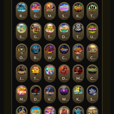
Rise of Ymir
Gobstopper Grind
Merlin's Mania
Superstar Sevens
Klowns
The Bowery Boys
Stack'em
Grug Make Fire
Tai The Toad
Divine Drop
THE COUNT
Undead Fortune
Outlasw Inc
Bloodthirst
Wild Dojo Strike
Crownlings Clusters
Barrel Bonanza
Coop Clash
Junkyard Kings
TIGER LEGENDS
Twisted Lab
Demon Queen
Mafia Clash
Chaos Crew
Max Win Machine
Death Becomes You
Valhalla: Wild Winter
Wings of Horus
Keep 'em
Space Zoo