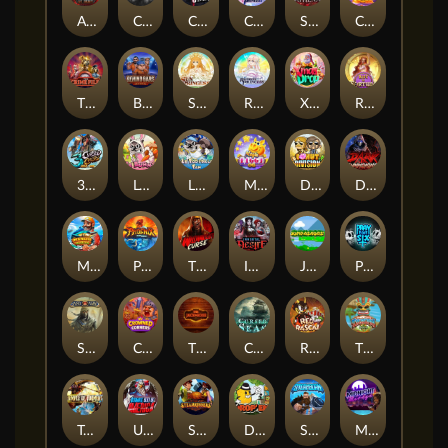
Arena of Iron
CIRCLE OF LIFE
Cash Crew
Cloud Princess
SPEAR OF ATHENA
Chocolate Rocket
The Crime File
Behind Bars: Masterplan
SUN PRINCESS
RAINBOW PRINCESS
Xmas Drop
Rise of Fortuna
3 Cursed Chests™
Le Bunny
LE FOOTBALL FAN
Magic Piggy OG
Donut Division
Dark Summoning
Marlin Master
Phoenix
THE WILDWOOD CURSE
Immortal Desire
Jumpasaurs
PRAY FOR SIX
Sand and Ashes
Crowned Corners
The Jack & Rose
Cursed Seas
Red Rascal™
Tikitopia BoosterBelt
Temple of Torment
Ultimate Slot of America
STEAMRUNNERS
Drop'em
STORMBORN
Midnight Mirage