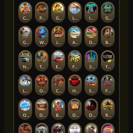
Chicken Man
Peek & Pounce
Gearlab Genius
LE SANTA
Invictus
Ghostly Hallows
Great Game Rockies
Warrior Ways
Junkyard Kings 2
Avalanche
Danny Dollar
Bonnie's Buccaneers
Nitro Nights
The Lost Book of Mummy’s Curse
Eternal Duel
FRKN Bananas
3 Arcane Cauldrons
The Luxe
LE HOOLIGAN
Old Gun
Crystal Robot
Hounds Of Hell
Stormforged
Fire My Laser
Opa Santorini!
Darkside Prairie: Magical Beast
Blaze Buddies
DEAL WITH DEATH
Dark Spiral
Rotten