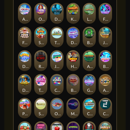
Alpha Eagle
Orb of Destiny
Dynasty of Death
King Carrot
Lord Venom
Feel The Beat
Fred's Food Truck
Shaolin Master
The Respinners
Dandy Diamonds
Booze Bash
Jawsome Pirates
Dorks of The Deep
Reign of Rome
Joker Bombs
Holy Heist
Aztec Twist
BOUNCY BOMBS
Dawn of Kings
Tasty Treats
Cubes
Blademaster
Gronk's Gems
Amazing Miceketeers
Pug Life
Stick'em
OmNom
Miami Multiplier
Cash Compass
Cubes 2