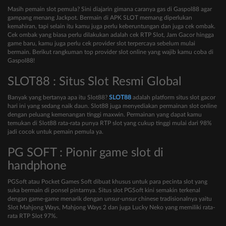
Masih pemain slot pemula? Sini diajarin gimana caranya gas di Gaspol88 agar
gampang menang Jackpot. Bermain di APK SLOT memang diperlukan
kemahiran, tapi selain itu kamu juga perlu keberuntungan dan juga cek ombak.
Cek ombak yang biasa perlu dilakukan adalah cek RTP Slot, Jam Gacor hingga
game baru, kamu juga perlu cek provider slot terpercaya sebelum mulai
bermain. Berikut rangkuman top provider slot online yang wajib kamu coba di
Gaspol88!
SLOT88 : Situs Slot Resmi Global
Banyak yang bertanya apa itu Slot88?
SLOT88
adalah platform situs slot gacor
hari ini yang sedang naik daun. Slot88 juga menyediakan permainan slot online
dengan peluang kemenangan tinggi maxwin. Permainan yang dapat kamu
temukan di Slot88 rata-rata punya RTP slot yang cukup tinggi mulai dari 98%
jadi cocok untuk pemain pemula ya.
PG SOFT : Pionir game slot di
handphone
PGSoft atau Pocket Games Soft dibuat khusus untuk para pecinta slot yang
suka bermain di ponsel pintarnya. Situs slot PGSoft kini semakin terkenal
dengan game-game menarik dengan unsur-unsur chinese tradisionalnya yaitu
Slot Mahjong Ways, Mahjong Ways 2 dan juga Lucky Neko yang memiliki rata-
rata RTP Slot 97%.