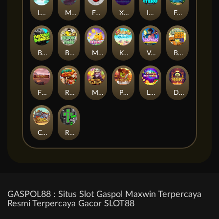
Let It Snow
Mystery Motel
Frutz
Xpander
ITERO
Forest Fortune
Break Bones
Book of Time
Magic Piggy
Keep 'em Cool
Vending Machine
Benny The Beer
Fireborn
Rusty & Curly
Merlin's Alchemy
Pickle Bandits
Lucky Multifruit
Desert Temple
Clumsy Cowboys
Rad Maxx
GASPOL88 : Situs Slot Gaspol Maxwin Terpercaya
Resmi Terpercaya Gacor SLOT88