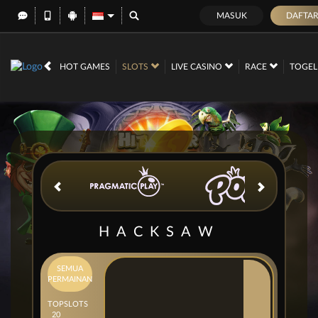
MASUK
DAFTA
IDR
12,686,541,
HOT GAMES
SLOTS
LIVE CASINO
RACE
TOGE
HACKSAW
SEMUA
PERMAINAN
TOP
SLOTS
20