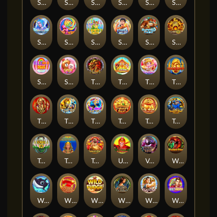
Sherlock Holmes
Shou-Xin
Six Candy
Six Gacha
Skr Skr
Sky Lantern
Snow Queen
So Sweet
Songkran Festival
Striker WILD
Summer Mood
Super5
Sweet 666 Deluxe
Sweet POP
The Beast War
The Chicken House
The Cupids
The Dragon Brings Wealth
The Dragon Brings Wealth 2
Thor
Thor 2
Treasure Bowl
Treasure House
Treasure Island
Treasure Koi
Treasure of Seti
Treasure Pirate
Uproar In Heaven
Vampire Kiss
Wan Bao Dino
Water World
Wheel Money
Wild Fudge
Wild Tarzan
Wing Chun
Wolf Disco