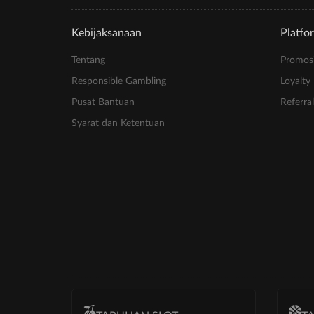
Kebijaksanaan
Platfo
Tentang
Promos
Responsible Gambling
Loyalty
Pusat Bantuan
Referral
Syarat dan Ketentuan