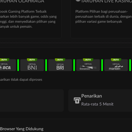
ARUHAN OLAHRAGA
TARUHAN LIVE KASIN
book Gaming Platform Terbaik
Platform Pilihan bagi perusahaan-
rkan lebih banyak game, odds yang
perusahaan terbaik di dunia, dengan
tinggi, dan menyediakan pilihan yang
pilihan variasi game terbanyak
banyak untuk pemain.
arikan tidak dapat diproses
Penarikan
Rata-rata 5 Menit
Browser Yang Didukung