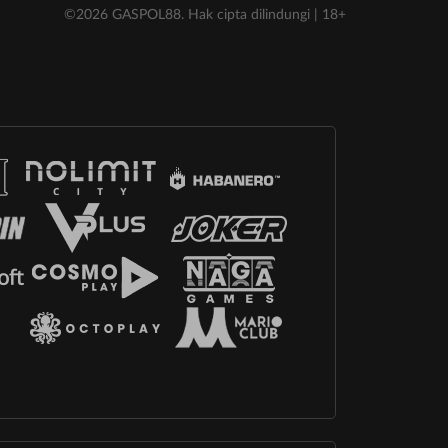
©2026 GASPOL88. Hak cipta dilindungi | 18+