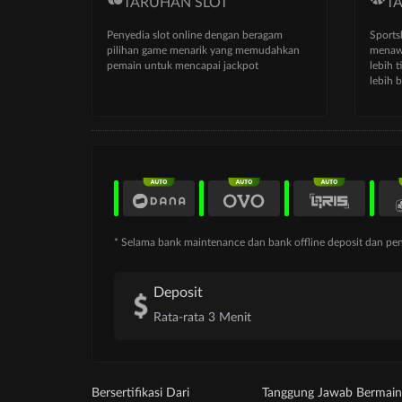
TARUHAN SLOT
T
Penyedia slot online dengan beragam
Sports
pilihan game menarik yang memudahkan
menawa
pemain untuk mencapai jackpot
lebih 
lebih 
* Selama bank maintenance dan bank offline deposit dan pen
Deposit
Rata-rata 3 Menit
Bersertifikasi Dari
Tanggung Jawab Bermain