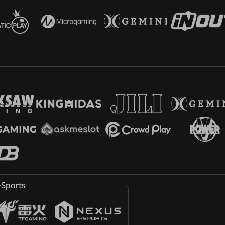
-Sports