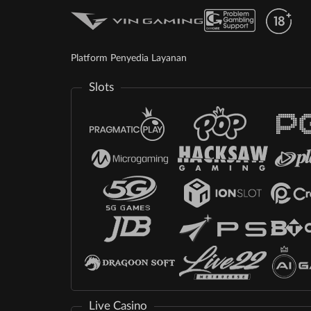
Platform Penyedia Layanan
Slots
Live Casino