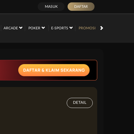
MASUK
DAFTAR
PROMOSI
ARCADE
POKER
E-SPORTS
DETAIL