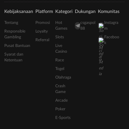
Kebijaksanaan
Platform
Kategori
Dukungan
Komunitas
Tentang
Promosi
Hot
csgaspol
Instagra
Games
88
m
Responsible
Loyalty
Gambling
Slots
Faceboo
Referral
k
Pusat Bantuan
Live
Casino
Syarat dan
Ketentuan
Race
Togel
Olahraga
Crash
Game
Arcade
Poker
E-Sports