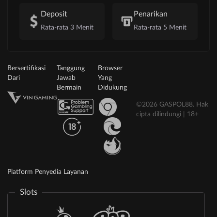
Deposit
Penarikan
Rata-rata 3 Menit
Rata-rata 5 Menit
Bersertifikasi
Tanggung
Browser
Dari
Jawab
Yang
Bermain
Didukung
©2026 GASPOL88. Hak
cipta dilindungi | 18+
Platform Penyedia Layanan
Slots