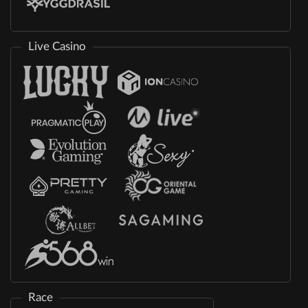
Live Casino
Race