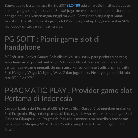
Banyak yang bertanya apa itu Slot88?
SLOT88
adalah platform situs slot gacor
hari ini yang sedang naik daun. Slot88 juga menyediakan permainan slot online
dengan peluang kemenangan tinggi maxwin. Permainan yang dapat kamu
temukan di Slot88 rata-rata punya RTP slot yang cukup tinggi mulai dari 98%
jadi cocok untuk pemain pemula ya.
PG SOFT : Pionir game slot di
handphone
PGSoft atau Pocket Games Soft dibuat khusus untuk para pecinta slot yang
suka bermain di ponsel pintarnya. Situs slot PGSoft kini semakin terkenal
dengan game-game menarik dengan unsur-unsur chinese tradisionalnya yaitu
Slot Mahjong Ways, Mahjong Ways 2 dan juga Lucky Neko yang memiliki rata-
rata RTP Slot 97%.
PRAGMATIC PLAY : Provider game slot
Pertama di Indonesia
Sebagai bagian dari Pragmatic88 & Nexus Slot, Gaspol Slot merekomendasikan
Slot Pragmatic Play untuk pemula di bidang slot. Awalnya terkenal dengan Slot
Gates of Olympus, kini Pragmatic Play terus menerus memberikan terobosan
baru seperti Mahjong Wins : Black Scatter yang kini terkenal dengan Scatter
Hitam.