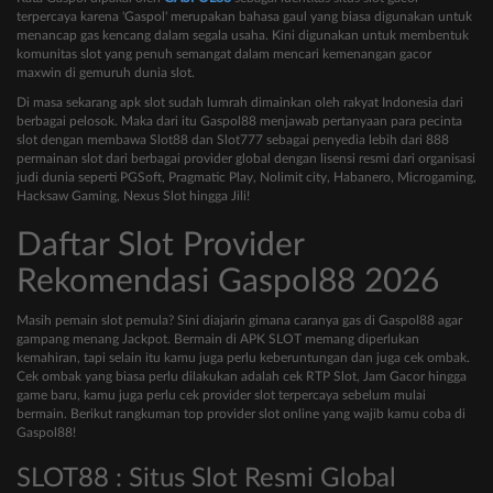
terpercaya karena 'Gaspol' merupakan bahasa gaul yang biasa digunakan untuk
menancap gas kencang dalam segala usaha. Kini digunakan untuk membentuk
komunitas slot yang penuh semangat dalam mencari kemenangan gacor
maxwin di gemuruh dunia slot.
Di masa sekarang apk slot sudah lumrah dimainkan oleh rakyat Indonesia dari
berbagai pelosok. Maka dari itu Gaspol88 menjawab pertanyaan para pecinta
slot dengan membawa Slot88 dan Slot777 sebagai penyedia lebih dari 888
permainan slot dari berbagai provider global dengan lisensi resmi dari organisasi
judi dunia seperti PGSoft, Pragmatic Play, Nolimit city, Habanero, Microgaming,
Hacksaw Gaming, Nexus Slot hingga Jili!
Daftar Slot Provider
Rekomendasi Gaspol88 2026
Masih pemain slot pemula? Sini diajarin gimana caranya gas di Gaspol88 agar
gampang menang Jackpot. Bermain di APK SLOT memang diperlukan
kemahiran, tapi selain itu kamu juga perlu keberuntungan dan juga cek ombak.
Cek ombak yang biasa perlu dilakukan adalah cek RTP Slot, Jam Gacor hingga
game baru, kamu juga perlu cek provider slot terpercaya sebelum mulai
bermain. Berikut rangkuman top provider slot online yang wajib kamu coba di
Gaspol88!
SLOT88 : Situs Slot Resmi Global