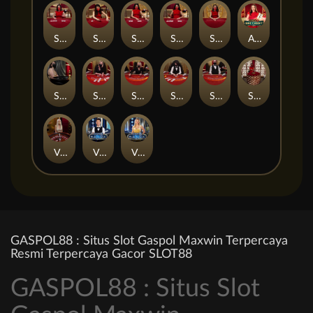
Speed_Baccarat_O
Speed_Baccarat_P
Speed_Baccarat_Q
Speed_Baccarat_R
Speed_Baccarat_S
Always 9 Baccarat
Speed_Roulette
Speed_VIP_Blackjack_A
Speed_VIP_Blackjack_B
Speed_VIP_Blackjack_C
Speed_VIP_Blackjack_D
Super_Sic_Bo
VIP_Roulette
VIP Always 6 Blackjack 2
VIP Always 6 Blackjack 3
GASPOL88 : Situs Slot Gaspol Maxwin Terpercaya
Resmi Terpercaya Gacor SLOT88
GASPOL88 : Situs Slot