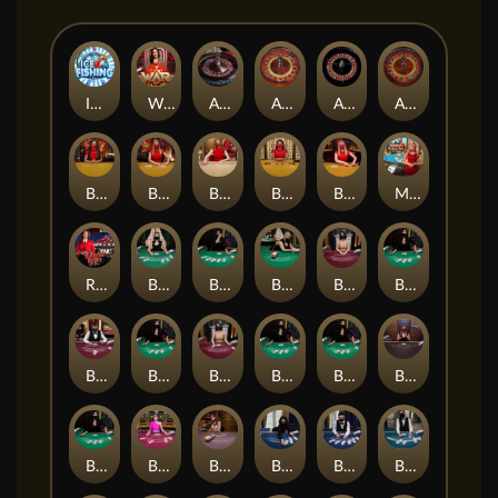
Ice Fishing
WAR
American_Roulette
Auto_Roulette
Auto_Roulette_La_Partage
Auto_Roulette_VIP
Baccarat_A
Baccarat_B
Baccarat_C
Baccarat_Control_Squeeze
Baccarat_Squeeze
MONOPOLY Roll'em
Red Baron RNG
Blackjack_B
Blackjack_C
Blackjack_D
Blackjack_Diamond_VIP
Blackjack_E
Blackjack_Fortune_VIP
Blackjack_G
Blackjack_Grand_VIP
Blackjack_H
Blackjack_I
Blackjack_Infinite
Blackjack_J
Blackjack_Party
Blackjack_Platinum_VIP
Blackjack_Silver_1
Blackjack_Silver_2
Blackjack_Silver_3