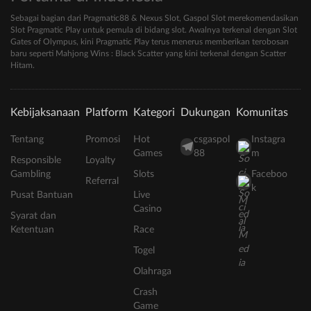
Sebagai bagian dari Pragmatic88 & Nexus Slot, Gaspol Slot merekomendasikan
Slot Pragmatic Play untuk pemula di bidang slot. Awalnya terkenal dengan Slot
Gates of Olympus, kini Pragmatic Play terus menerus memberikan terobosan
baru seperti Mahjong Wins : Black Scatter yang kini terkenal dengan Scatter
Hitam.
Kebijaksanaan
Platform
Kategori
Dukungan
Komunitas
Tentang
Promosi
Hot
csgaspol
Instagra
Games
88
m
Responsible
Loyalty
Gambling
Slots
Faceboo
Referral
k
Pusat Bantuan
Live
Casino
Syarat dan
Ketentuan
Race
Togel
Olahraga
Crash
Game