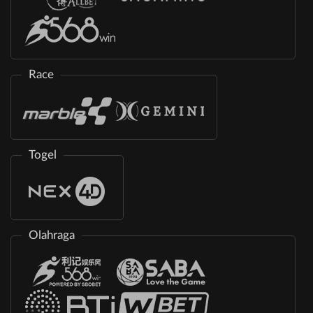
Race
Togel
Olahraga