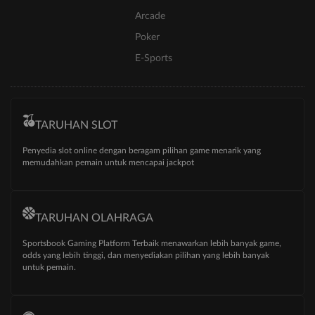
Arcade
Poker
E-Sports
TARUHAN SLOT
Penyedia slot online dengan beragam pilihan game menarik yang
memudahkan pemain untuk mencapai jackpot
TARUHAN OLAHRAGA
Sportsbook Gaming Platform Terbaik menawarkan lebih banyak game,
odds yang lebih tinggi, dan menyediakan pilihan yang lebih banyak
untuk pemain.