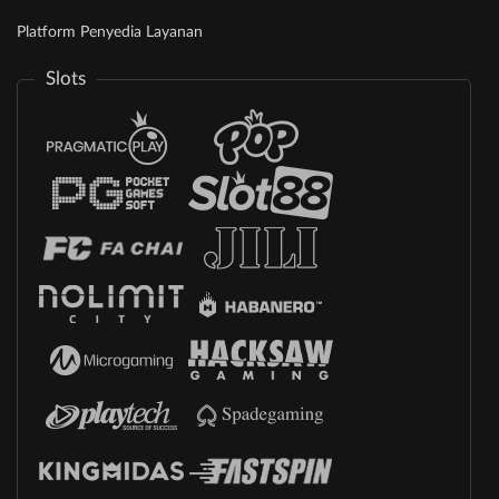
Platform Penyedia Layanan
Slots