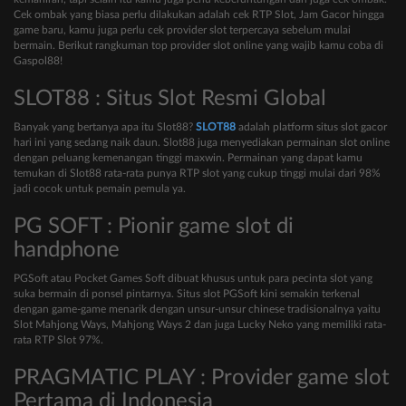
Cek ombak yang biasa perlu dilakukan adalah cek RTP Slot, Jam Gacor hingga
game baru, kamu juga perlu cek provider slot terpercaya sebelum mulai
bermain. Berikut rangkuman top provider slot online yang wajib kamu coba di
Gaspol88!
SLOT88 : Situs Slot Resmi Global
Banyak yang bertanya apa itu Slot88?
SLOT88
adalah platform situs slot gacor
hari ini yang sedang naik daun. Slot88 juga menyediakan permainan slot online
dengan peluang kemenangan tinggi maxwin. Permainan yang dapat kamu
temukan di Slot88 rata-rata punya RTP slot yang cukup tinggi mulai dari 98%
jadi cocok untuk pemain pemula ya.
PG SOFT : Pionir game slot di
handphone
PGSoft atau Pocket Games Soft dibuat khusus untuk para pecinta slot yang
suka bermain di ponsel pintarnya. Situs slot PGSoft kini semakin terkenal
dengan game-game menarik dengan unsur-unsur chinese tradisionalnya yaitu
Slot Mahjong Ways, Mahjong Ways 2 dan juga Lucky Neko yang memiliki rata-
rata RTP Slot 97%.
PRAGMATIC PLAY : Provider game slot
Pertama di Indonesia