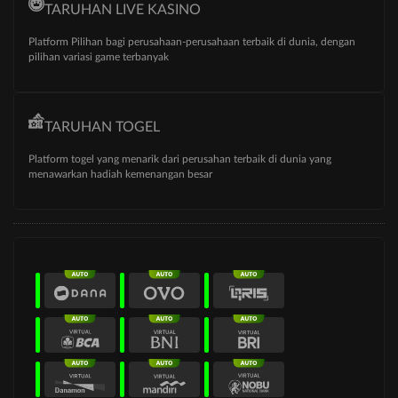
TARUHAN LIVE KASINO
Platform Pilihan bagi perusahaan-perusahaan terbaik di dunia, dengan
pilihan variasi game terbanyak
TARUHAN TOGEL
Platform togel yang menarik dari perusahan terbaik di dunia yang
menawarkan hadiah kemenangan besar