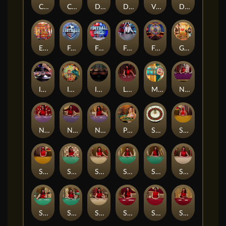
Craps
Crazy Coin Flip
Dead or Alive: Saloon
Deal or No Deal
VIP Always 6 Blackjack 1
Dragon_Tiger
Extra Chilli Epic Spin
Football Studio
Football Studio Dice
Football_Studio
Fortune_Wheel
Gonzo's Treasure Map
Immersive_Roulette
Imperial Quest
Instant_Roulette
Lightning_Baccarat
Mega Ball
No_Comm_Baccarat
No_Comm_Speed_Baccarat_A
No_Comm_Speed_Baccarat_B
No_Comm_Speed_Baccarat_C
Prosperity Tree Baccarat
Speed_Auto_Roulette
Speed_Baccarat_A
Speed_Baccarat_B
Speed_Baccarat_C
Speed_Baccarat_D
Speed_Baccarat_E
Speed_Baccarat_F
Speed_Baccarat_G
Speed_Baccarat_H
Speed_Baccarat_I
Speed_Baccarat_J
Speed_Baccarat_k
Speed_Baccarat_L
Speed_Baccarat_N