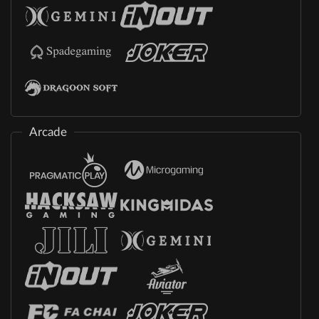
Arcade