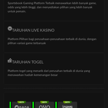
Sportsbook Gaming Platform Terbaik menawarkan lebih banyak game,
odds yang lebih tinggi, dan menyediakan pilihan yang lebih banyak
untuk pemain.
TARUHAN LIVE KASINO
Platform Pilihan bagi perusahaan-perusahaan terbaik di dunia, dengan
pilihan variasi game terbanyak
TARUHAN TOGEL
Platform togel yang menarik dari perusahan terbaik di dunia yang
menawarkan hadiah kemenangan besar