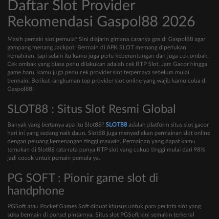
Daftar Slot Provider
Rekomendasi Gaspol88 2026
Masih pemain slot pemula? Sini diajarin gimana caranya gas di Gaspol88 agar
gampang menang Jackpot. Bermain di APK SLOT memang diperlukan
kemahiran, tapi selain itu kamu juga perlu keberuntungan dan juga cek ombak.
Cek ombak yang biasa perlu dilakukan adalah cek RTP Slot, Jam Gacor hingga
game baru, kamu juga perlu cek provider slot terpercaya sebelum mulai
bermain. Berikut rangkuman top provider slot online yang wajib kamu coba di
Gaspol88!
SLOT88 : Situs Slot Resmi Global
Banyak yang bertanya apa itu Slot88?
SLOT88
adalah platform situs slot gacor
hari ini yang sedang naik daun. Slot88 juga menyediakan permainan slot online
dengan peluang kemenangan tinggi maxwin. Permainan yang dapat kamu
temukan di Slot88 rata-rata punya RTP slot yang cukup tinggi mulai dari 98%
jadi cocok untuk pemain pemula ya.
PG SOFT : Pionir game slot di
handphone
PGSoft atau Pocket Games Soft dibuat khusus untuk para pecinta slot yang
suka bermain di ponsel pintarnya. Situs slot PGSoft kini semakin terkenal