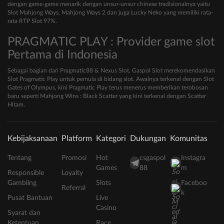
dengan game-game menarik dengan unsur-unsur chinese tradisionalnya yaitu
Slot Mahjong Ways, Mahjong Ways 2 dan juga Lucky Neko yang memiliki rata-
rata RTP Slot 97%.
PRAGMATIC PLAY : Provider game slot
Pertama di Indonesia
Sebagai bagian dari Pragmatic88 & Nexus Slot, Gaspol Slot merekomendasikan
Slot Pragmatic Play untuk pemula di bidang slot. Awalnya terkenal dengan Slot
Gates of Olympus, kini Pragmatic Play terus menerus memberikan terobosan
baru seperti Mahjong Wins : Black Scatter yang kini terkenal dengan Scatter
Hitam.
Kebijaksanaan
Platform
Kategori
Dukungan
Komunitas
Tentang
Promosi
Hot
csgaspol
Instagra
Games
88
m
Responsible
Loyalty
Gambling
Slots
Faceboo
Referral
k
Pusat Bantuan
Live
Casino
Syarat dan
Ketentuan
Race