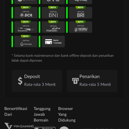
* Selama bank maintenance dan bank offline deposit dan penarikan
tidak dapat diproses
Deposit
Penarikan
Rata-rata 3 Menit
Rata-rata 5 Menit
Bersertifikasi
Tanggung
Browser
Dari
Jawab
Yang
Bermain
Didukung