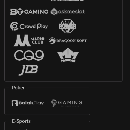
Poker
E-Sports